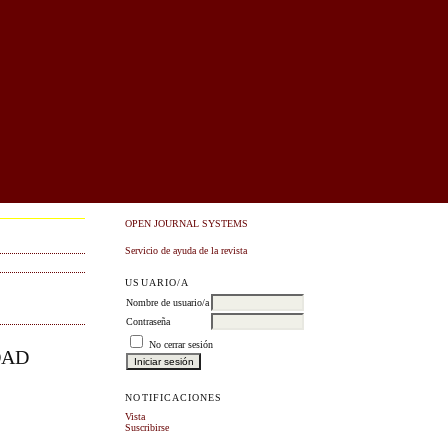
OPEN JOURNAL SYSTEMS
Servicio de ayuda de la revista
USUARIO/A
Nombre de usuario/a
Contraseña
No cerrar sesión
DAD
NOTIFICACIONES
Vista
Suscribirse