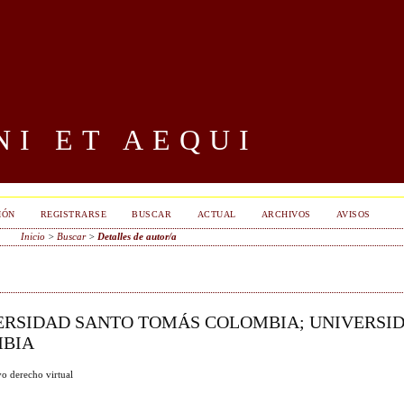
I ET AEQUI
IÓN
REGISTRARSE
BUSCAR
ACTUAL
ARCHIVOS
AVISOS
Inicio
>
Buscar
>
Detalles de autor/a
VERSIDAD SANTO TOMÁS COLOMBIA; UNIVERSI
MBIA
vo derecho virtual