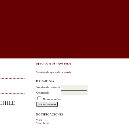
OPEN JOURNAL SYSTEMS
Servicio de ayuda de la revista
USUARIO/A
Nombre de usuario/a
Contraseña
No cerrar sesión
CHILE
NOTIFICACIONES
Vista
Suscribirse