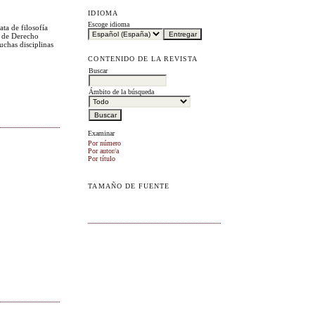
IDIOMA
Escoge idioma
ta de filosofía
r de Derecho
uchas disciplinas
CONTENIDO DE LA REVISTA
Buscar
Ámbito de la búsqueda
Examinar
Por número
Por autor/a
Por título
TAMAÑO DE FUENTE