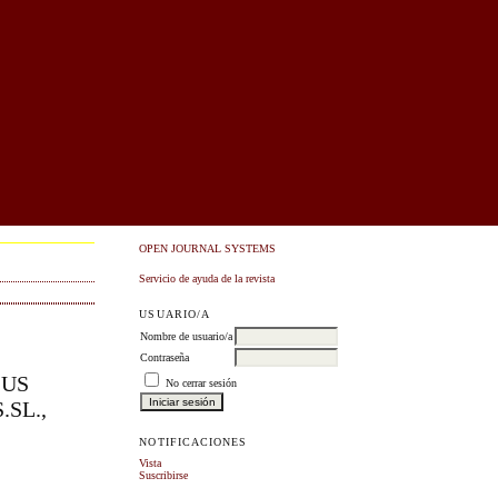
OPEN JOURNAL SYSTEMS
Servicio de ayuda de la revista
USUARIO/A
Nombre de usuario/a
Contraseña
SUS
No cerrar sesión
SL.,
NOTIFICACIONES
Vista
Suscribirse